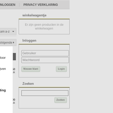
INLOGGEN
PRIVACY VERKLARING
winkelwagentje
Er zijn geen producten in de
winkelwagen
aam a-z
Inloggen
Volgende
toor
ijven
2,50
Nieuwe klant
Login
Per stuk
Zoeken
ting
3,00
Zoeken
Per stuk