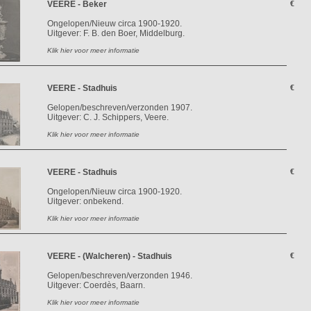
VEERE - Beker
€
Ongelopen/Nieuw circa 1900-1920.
Uitgever: F. B. den Boer, Middelburg.
Klik hier voor meer informatie
VEERE - Stadhuis
€
Gelopen/beschreven/verzonden 1907.
Uitgever: C. J. Schippers, Veere.
Klik hier voor meer informatie
VEERE - Stadhuis
€
Ongelopen/Nieuw circa 1900-1920.
Uitgever: onbekend.
Klik hier voor meer informatie
VEERE - (Walcheren) - Stadhuis
€
Gelopen/beschreven/verzonden 1946.
Uitgever: Coerdès, Baarn.
Klik hier voor meer informatie