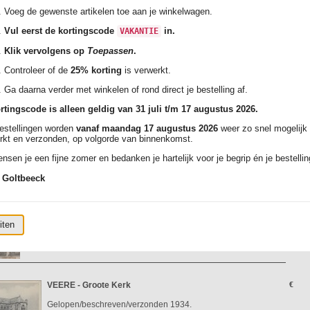
Klik hier voor meer informatie
Voeg de gewenste artikelen toe aan je winkelwagen.
Vul eerst de kortingscode
in.
VAKANTIE
VEERE - Groote Kerk te Veere
€
Klik vervolgens op
Toepassen
.
Ongelopen/Nieuw circa 1900-1920.
Controleer of de
25% korting
is verwerkt.
Uitgever: D.B.M.
Klik hier voor meer informatie
Ga daarna verder met winkelen of rond direct je bestelling af.
rtingscode is alleen geldig van 31 juli t/m 17 augustus 2026.
VEERE - Haven te Veere (Zeeland)
€
bestellingen worden
vanaf maandag 17 augustus 2026
weer zo snel mogelijk
rkt en verzonden, op volgorde van binnenkomst.
Ongelopen/Nieuw circa 1900-1920.
Uitgever: D.B.M.
nsen je een fijne zomer en bedanken je hartelijk voor je begrip én je bestellin
Klik hier voor meer informatie
 Goltbeeck
VEERE - Iterieur Groote Kerk
€
Ongelopen/Nieuw circa 1900-1920.
iten
Uitgever: F. B. den Boer, Middelburg.
Klik hier voor meer informatie
VEERE - Groote Kerk
€
Gelopen/beschreven/verzonden 1934.