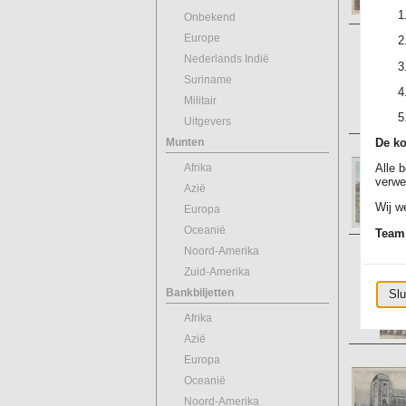
Onbekend
Europe
Nederlands Indië
Suriname
Militair
Uitgevers
Munten
De ko
Afrika
Alle 
verwe
Azië
Wij we
Europa
Oceanië
Team
Noord-Amerika
Zuid-Amerika
Bankbiljetten
Slu
Afrika
Azië
Europa
Oceanië
Noord-Amerika