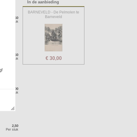
In de aanbieding
BARNEVELD - De Pelmolen te
Barneveld
2,50
Per stuk
2,50
€ 30,00
Per stuk
g!
2,00
Per stuk
2,50
Per stuk