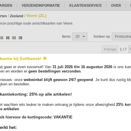
ARDEN
VERZENDINFORMATIE
KLANTENSERVICE
OVER
Veere (ZL)
/
/
rten
Zeeland
 onze prachtige oude ansichtkaarten van Veere.
Items:
20
Sorteer op:
Productn
Vorige
1 / 7
kantie bij Goltbeeck! 🌞
Omschrijving
Prijs
ij gaan er even tussenuit! Van
31 juli 2026 t/m 16 augustus 2026
is ons kan
ten en worden er
geen bestellingen verzonden
.
nieuws: onze
webwinkel blijft gewoon 24/7 geopend
. Je kunt dus rustig bl
VEERE - Kerk
€
ijken en bestellen.
Ongelopen/Nieuw circa 1900-1920.
Uitgever: onbekend.
kantiekorting: 25% op alle artikelen!
Klik hier voor meer informatie
t wachten iets leuker te maken ontvang je tijdens onze afwezigheid
25% kor
le artikelen
.
VEERE - Water halen
€
ik hiervoor de kortingscode:
VAKANTIE
Ongelopen/Nieuw circa 1900-1920.
erkt het:
Uitgever: F. B. den Boer, Middelburg.