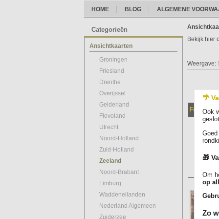
HOME
BLOG
ALGEMENE VOORWA
Ansichtkaa
Categorieën
Bekijk hier
Ansichtkaarten
Groningen
Weergave:
Friesland
Drenthe
Overijssel
🌴 Va
Gelderland
Foto
Ook w
Flevoland
geslo
Utrecht
Goed 
Noord-Holland
rondk
Zuid-Holland
🎁 Va
Zeeland
Noord-Brabant
Om he
op al
Limburg
Waddeneilanden
Gebru
Nederland Algemeen
Zo w
Zuiderzee