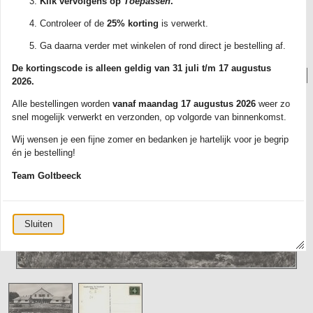
Klik vervolgens op
Toepassen
.
met track & trace. Elke kaart wordt zorgvuldig verpakt in een plastic
beschermhoesje.
Controleer of de
25% korting
is verwerkt.
Ontdek ons ruime aanbod en bestel vandaag nog jouw favoriete kaarten!
Ga daarna verder met winkelen of rond direct je bestelling af.
De kortingscode is alleen geldig van 31 juli t/m 17 augustus
Foto('s):
2026.
Alle bestellingen worden
vanaf maandag 17 augustus 2026
weer zo
snel mogelijk verwerkt en verzonden, op volgorde van binnenkomst.
Wij wensen je een fijne zomer en bedanken je hartelijk voor je begrip
én je bestelling!
Team Goltbeeck
Sluiten