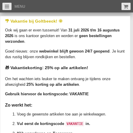
MENU
/
/
/
Ansichtkaarten
Drenthe
Roden (DR)
🌴 Vakantie bij Goltbeeck! 🌞
RODEN - Jeugdherberg De Zwerfsteen
Ook wij gaan er even tussenuit! Van
31 juli 2026 t/m 16 augustus
(Artikelnr: A44353)
2026
is ons kantoor gesloten en worden er
geen bestellingen
verzonden
.
Goed nieuws: onze
webwinkel blijft gewoon 24/7 geopend
. Je kunt
dus rustig blijven rondkijken en bestellen.
🎁 Vakantiekorting: 25% op alle artikelen!
Om het wachten iets leuker te maken ontvang je tijdens onze
Vergroot
afwezigheid
25% korting op alle artikelen
.
RODEN - Jeugdherberg De Zwerfsteen. Ongelopen/Nieuw circa 1950-1970.
Gebruik hiervoor de kortingscode:
VAKANTIE
Uitgever: Ned. Jeugdherberg Centr., Amsterdam. Zie Foto's voor de kwaliteit.
Zo werkt het:
De rechte lijnen die soms op de scan te zien zijn, komen door de scanner en
staan niet op de ansichtkaart zelf.
Voeg de gewenste artikelen toe aan je winkelwagen.
Verzending binnen Nederland: slechts het tarief van Postzegel 1 per bestelling.
Vul eerst de kortingscode
in.
VAKANTIE
Bij bestellingen vanaf EUR 35,- verzenden we gratis als brievenbuspakketje