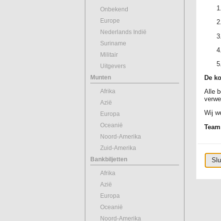
Onbekend
Europe
Nederlands Indië
Suriname
Militair
Uitgevers
Munten
De ko
Afrika
Alle 
verwe
Azië
Wij we
Europa
Oceanië
Team
Noord-Amerika
Zuid-Amerika
Bankbiljetten
Slu
Afrika
Azië
Europa
Oceanië
Noord-Amerika