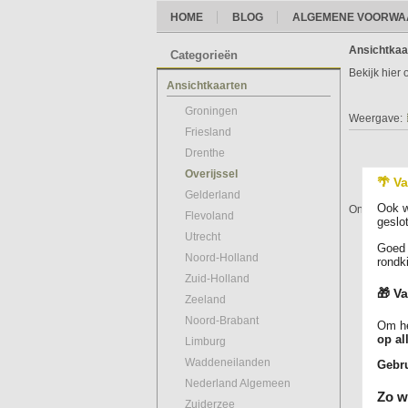
HOME
BLOG
ALGEMENE VOORWA
Ansichtkaa
Categorieën
Bekijk hier
Ansichtkaarten
Groningen
Weergave:
Friesland
Drenthe
Overijssel
🌴 Va
Gelderland
Ook w
Online prac
Flevoland
geslo
Utrecht
Goed 
Noord-Holland
rondk
Zuid-Holland
🎁 Va
Zeeland
Noord-Brabant
Om he
op al
Limburg
Waddeneilanden
Gebru
Nederland Algemeen
Zo w
Zuiderzee