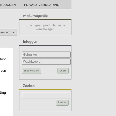
INLOGGEN
PRIVACY VERKLARING
winkelwagentje
Er zijn geen producten in de
winkelwagen
aam a-z
Inloggen
toor
eu
ijven
Nieuwe klant
Login
Zoeken
ting
Zoeken