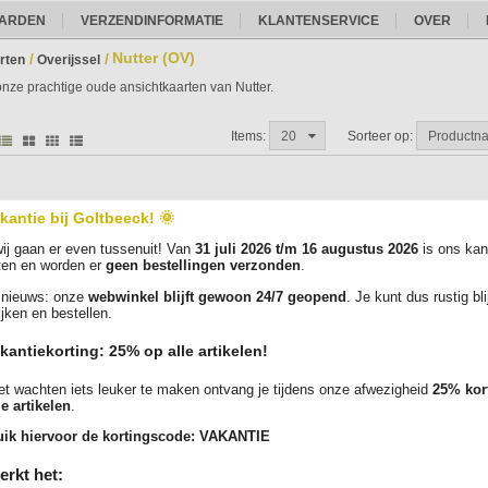
ARDEN
VERZENDINFORMATIE
KLANTENSERVICE
OVER
Nutter (OV)
/
/
rten
Overijssel
 onze prachtige oude ansichtkaarten van Nutter.
Items:
20
Sorteer op:
Productn
kantie bij Goltbeeck! 🌞
Geen producten aanwezig
ij gaan er even tussenuit! Van
31 juli 2026 t/m 16 augustus 2026
is ons kan
htige oude ansichtkaarten bestellen doet u eenvoudig, veilig en snel bij goltbeeck.
ten en worden er
geen bestellingen verzonden
.
nieuws: onze
webwinkel blijft gewoon 24/7 geopend
. Je kunt dus rustig bl
ijken en bestellen.
kantiekorting: 25% op alle artikelen!
t wachten iets leuker te maken ontvang je tijdens onze afwezigheid
25% kor
le artikelen
.
ik hiervoor de kortingscode:
VAKANTIE
erkt het: