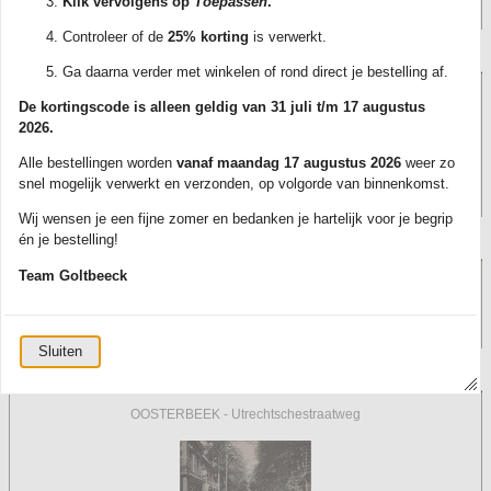
Klik vervolgens op
Toepassen
.
Er zijn geen producten in de winkelwagen
Controleer of de
25% korting
is verwerkt.
Inloggen
Ga daarna verder met winkelen of rond direct je bestelling af.
De kortingscode is alleen geldig van 31 juli t/m 17 augustus
2026.
Alle bestellingen worden
vanaf maandag 17 augustus 2026
weer zo
Nieuwe klant
Login
snel mogelijk verwerkt en verzonden, op volgorde van binnenkomst.
Wij wensen je een fijne zomer en bedanken je hartelijk voor je begrip
én je bestelling!
Zoeken
Team Goltbeeck
Zoeken
Sluiten
In de aanbieding
OOSTERBEEK - Utrechtschestraatweg