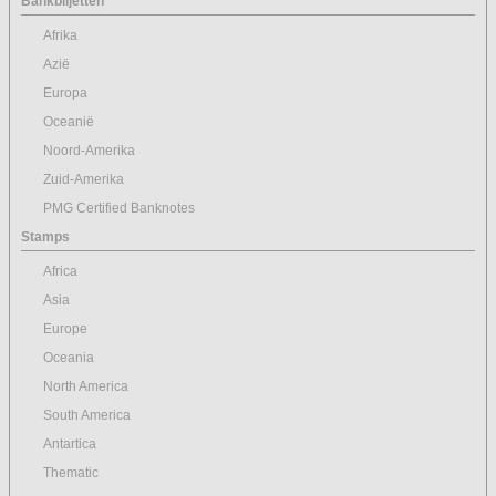
Bankbiljetten
Afrika
Azië
Europa
Oceanië
Noord-Amerika
Zuid-Amerika
PMG Certified Banknotes
Stamps
Africa
Asia
Europe
Oceania
North America
South America
Antartica
Thematic