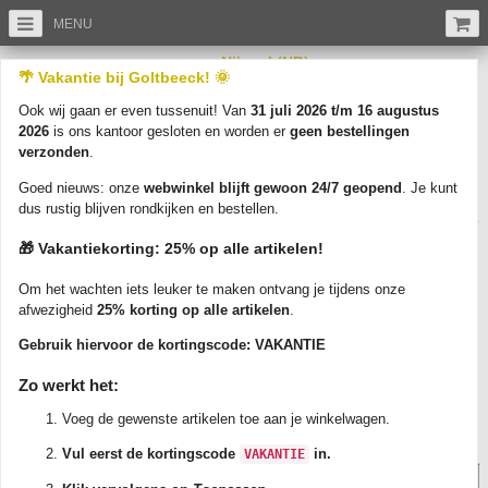
MENU
Nijnsel (NB)
/
/
Ansichtkaarten
Noord-Brabant
🌴 Vakantie bij Goltbeeck! 🌞
Bekijk hier onze prachtige oude ansichtkaarten van Nijnsel.
Ook wij gaan er even tussenuit! Van
31 juli 2026 t/m 16 augustus
2026
is ons kantoor gesloten en worden er
geen bestellingen
verzonden
.
Sorteer op:
Productnaam a-z
Items:
20
Goed nieuws: onze
webwinkel blijft gewoon 24/7 geopend
. Je kunt
Weergave:
dus rustig blijven rondkijken en bestellen.
🎁 Vakantiekorting: 25% op alle artikelen!
Om het wachten iets leuker te maken ontvang je tijdens onze
Geen producten aanwezig
afwezigheid
25% korting op alle artikelen
.
Online prachtige oude ansichtkaarten bestellen doet u eenvoudig, veilig en
snel bij goltbeeck.eu
Gebruik hiervoor de kortingscode:
VAKANTIE
Zo werkt het:
Voeg de gewenste artikelen toe aan je winkelwagen.
winkelwagentje
Vul eerst de kortingscode
in.
VAKANTIE