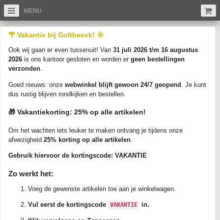
MENU
/
/
/
Ansichtkaarten
Noord-Holland
Marken (NH)
🌴 Vakantie bij Goltbeeck! 🌞
MARKEN - Dorpsgezicht
Ook wij gaan er even tussenuit! Van
31 juli 2026 t/m 16 augustus
(Artikelnr: A08971)
2026
is ons kantoor gesloten en worden er
geen bestellingen
verzonden
.
Goed nieuws: onze
webwinkel blijft gewoon 24/7 geopend
. Je kunt
dus rustig blijven rondkijken en bestellen.
🎁 Vakantiekorting: 25% op alle artikelen!
Om het wachten iets leuker te maken ontvang je tijdens onze
Vergroot
afwezigheid
25% korting op alle artikelen
.
MARKEN - Dorpsgezicht. Ongelopen/Nieuw circa 1920-1940. Uitgever: DRC.
Gebruik hiervoor de kortingscode:
VAKANTIE
Zie Foto's voor de kwaliteit.
Zo werkt het:
De rechte lijnen die soms op de scan te zien zijn, komen door de scanner en
staan niet op de ansichtkaart zelf.
Voeg de gewenste artikelen toe aan je winkelwagen.
Vul eerst de kortingscode
in.
VAKANTIE
Verzending binnen Nederland: slechts het tarief van Postzegel 1 per bestelling.
Bij bestellingen vanaf EUR 35,- verzenden we gratis als brievenbuspakketje