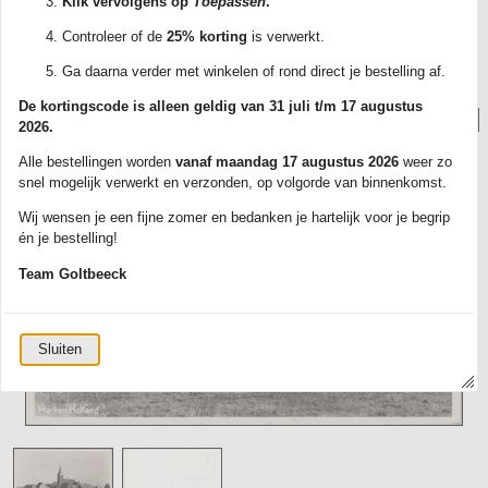
Klik vervolgens op
Toepassen
.
met track & trace. Elke kaart wordt zorgvuldig verpakt in een plastic
beschermhoesje.
Controleer of de
25% korting
is verwerkt.
Ontdek ons ruime aanbod en bestel vandaag nog jouw favoriete kaarten!
Ga daarna verder met winkelen of rond direct je bestelling af.
De kortingscode is alleen geldig van 31 juli t/m 17 augustus
Foto('s):
2026.
Alle bestellingen worden
vanaf maandag 17 augustus 2026
weer zo
snel mogelijk verwerkt en verzonden, op volgorde van binnenkomst.
Wij wensen je een fijne zomer en bedanken je hartelijk voor je begrip
én je bestelling!
Team Goltbeeck
Sluiten