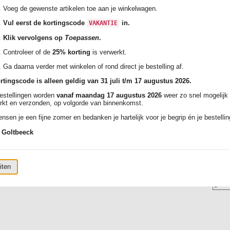
Voeg de gewenste artikelen toe aan je winkelwagen.
Vul eerst de kortingscode
in.
VAKANTIE
Klik vervolgens op
Toepassen
.
Controleer of de
25% korting
is verwerkt.
Ga daarna verder met winkelen of rond direct je bestelling af.
rtingscode is alleen geldig van 31 juli t/m 17 augustus 2026.
bestellingen worden
vanaf maandag 17 augustus 2026
weer zo snel mogelijk
rkt en verzonden, op volgorde van binnenkomst.
nsen je een fijne zomer en bedanken je hartelijk voor je begrip én je bestellin
 Goltbeeck
iten
matie:
k:
Aantal: