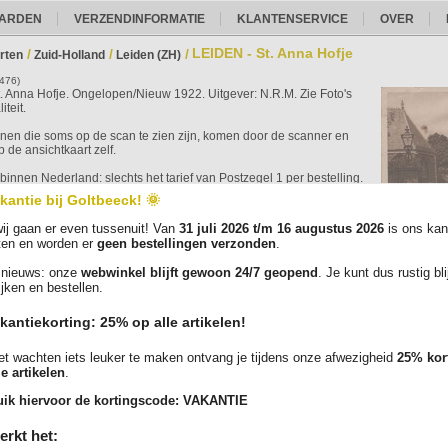
ARDEN
VERZENDINFORMATIE
KLANTENSERVICE
OVER
LEIDEN - St. Anna Hofje
/
/
/
rten
Zuid-Holland
Leiden (ZH)
2476)
. Anna Hofje. Ongelopen/Nieuw 1922. Uitgever: N.R.M. Zie Foto's
iteit.
ijnen die soms op de scan te zien zijn, komen door de scanner en
p de ansichtkaart zelf.
binnen Nederland: slechts het tarief van Postzegel 1 per bestelling.
ingen vanaf EUR 35,- verzenden we gratis als brievenbuspakketje met
kantie bij Goltbeeck! 🌞
e. Elke kaart wordt zorgvuldig verpakt in een plastic beschermhoesje.
ij gaan er even tussenuit! Van
31 juli 2026 t/m 16 augustus 2026
is ons kan
ruime aanbod en bestel vandaag nog jouw favoriete kaarten!
ten en worden er
geen bestellingen verzonden
.
nieuws: onze
webwinkel blijft gewoon 24/7 geopend
. Je kunt dus rustig bl
Ver
ijken en bestellen.
kantiekorting: 25% op alle artikelen!
Foto('s):
t wachten iets leuker te maken ontvang je tijdens onze afwezigheid
25% kor
le artikelen
.
ik hiervoor de kortingscode:
VAKANTIE
erkt het: