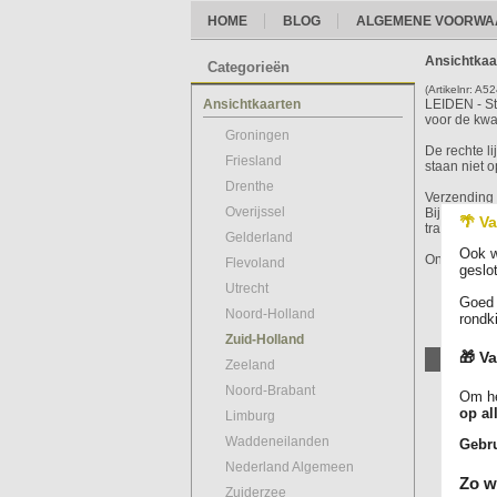
HOME
BLOG
ALGEMENE VOORWA
Ansichtkaa
Categorieën
(Artikelnr: A5
Ansichtkaarten
LEIDEN - St
voor de kwal
Groningen
De rechte l
Friesland
staan niet o
Drenthe
Verzending 
Overijssel
Bij bestell
🌴 Va
track & trac
Gelderland
Ook w
Ontdek ons 
Flevoland
geslo
Utrecht
Goed 
Noord-Holland
rondk
Zuid-Holland
🎁 Va
Zeeland
Noord-Brabant
Om he
op al
Limburg
Waddeneilanden
Gebru
Nederland Algemeen
Zo w
Zuiderzee