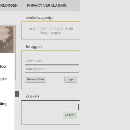
INLOGGEN
PRIVACY VERKLARING
winkelwagentje
Er zijn geen producten in de
winkelwagen
Inloggen
toor
ijven
Nieuwe klant
Login
groot
Zoeken
ting
Zoeken