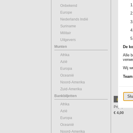
Onbekend
Europe
Nederlands Indië
Suriname
Militair
Uitgevers
Munten
De ko
Afrika
Alle 
verwe
Azië
Wij we
Europa
Oceanië
Team
Noord-Amerika
Zuid-Amerika
Bankbiljetten
Slu
Prijsinfor
Afrika
Prijs per stu
Azië
€ 4,00
Europa
Oceanië
Noord-Amerika