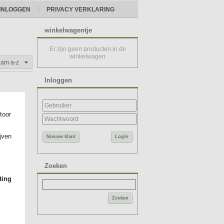
INLOGGEN
PRIVACY VERKLARING
winkelwagentje
Er zijn geen producten in de
winkelwagen
aam a-z
Inloggen
toor
eu
ijven
Nieuwe klant
Login
Zoeken
ting
Zoeken