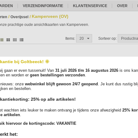
ARDEN
VERZENDINFORMATIE
KLANTENSERVICE
OVER
Kamperveen (OV)
/
/
rten
Overijssel
 onze prachtige oude ansichtkaarten van Kamperveen.
Items:
20
Sorteer op:
Productn
kantie bij Goltbeeck! 🌞
Geen producten aanwezig
ij gaan er even tussenuit! Van
31 juli 2026 t/m 16 augustus 2026
is ons kan
htige oude ansichtkaarten bestellen doet u eenvoudig, veilig en snel bij goltbeeck.
ten en worden er
geen bestellingen verzonden
.
nieuws: onze
webwinkel blijft gewoon 24/7 geopend
. Je kunt dus rustig bl
ijken en bestellen.
kantiekorting: 25% op alle artikelen!
t wachten iets leuker te maken ontvang je tijdens onze afwezigheid
25% kor
le artikelen
.
ik hiervoor de kortingscode:
VAKANTIE
erkt het: