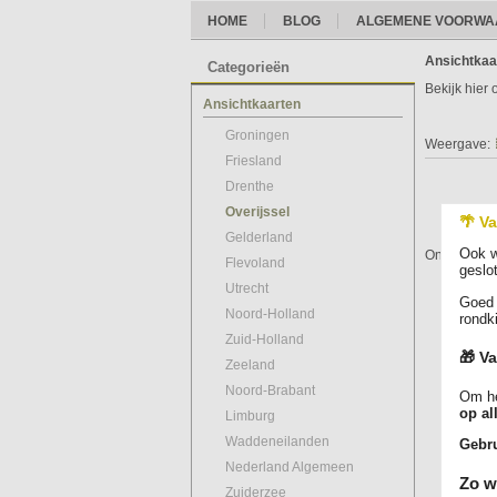
HOME
BLOG
ALGEMENE VOORWA
Ansichtkaa
Categorieën
Bekijk hier
Ansichtkaarten
Groningen
Weergave:
Friesland
Drenthe
Overijssel
🌴 Va
Gelderland
Ook w
Online prac
Flevoland
geslo
Utrecht
Goed 
Noord-Holland
rondk
Zuid-Holland
🎁 Va
Zeeland
Noord-Brabant
Om he
op al
Limburg
Waddeneilanden
Gebru
Nederland Algemeen
Zo w
Zuiderzee