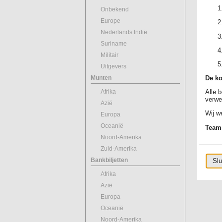
Onbekend
Europe
Nederlands Indië
Suriname
Militair
Uitgevers
Munten
De ko
Afrika
Alle 
verwe
Azië
Wij we
Europa
Oceanië
Team
Noord-Amerika
Zuid-Amerika
Bankbiljetten
Slu
Afrika
Azië
Europa
Oceanië
Noord-Amerika