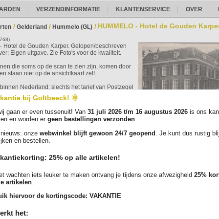
ARDEN
VERZENDINFORMATIE
KLANTENSERVICE
OVER
HUMMELO - Hotel de Gouden Karpe
/
/
/
rten
Gelderland
Hummelo (GL)
6768)
Hotel de Gouden Karper. Gelopen/beschreven
er: Eigen uitgave. Zie Foto's voor de kwaliteit.
ijnen die soms op de scan te zien zijn, komen door
n staan niet op de ansichtkaart zelf.
binnen Nederland: slechts het tarief van Postzegel
lling. Bij bestellingen vanaf EUR 35,- verzenden
kantie bij Goltbeeck! 🌞
s brievenbuspakketje met track & trace. Elke kaart
uldig verpakt in een plastic beschermhoesje.
ij gaan er even tussenuit! Van
31 juli 2026 t/m 16 augustus 2026
is ons kan
Vergroot
ten en worden er
geen bestellingen verzonden
.
 ruime aanbod en bestel vandaag nog jouw
arten!
nieuws: onze
webwinkel blijft gewoon 24/7 geopend
. Je kunt dus rustig bl
ijken en bestellen.
Foto('s):
kantiekorting: 25% op alle artikelen!
t wachten iets leuker te maken ontvang je tijdens onze afwezigheid
25% kor
le artikelen
.
ik hiervoor de kortingscode:
VAKANTIE
erkt het: