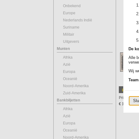
Onbekend
Europe
Nederlands Indië
Suriname
Militair
Uitgevers
Munten
De ko
Afrika
Alle 
verwe
Azië
Wij we
Europa
Oceanië
Team
Noord-Amerika
Prijsinfor
Zuid-Amerika
Prijs per stu
Bankbiljetten
Slu
€ 1,00
Afrika
Azië
Europa
Oceanië
Noord-Amerika