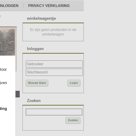
INLOGGEN
PRIVACY VERKLARING
r
winkelwagentje
Er zijn geen producten in de
winkelwagen
Inloggen
toor
ijven
Nieuwe klant
Login
Zoeken
ting
Zoeken