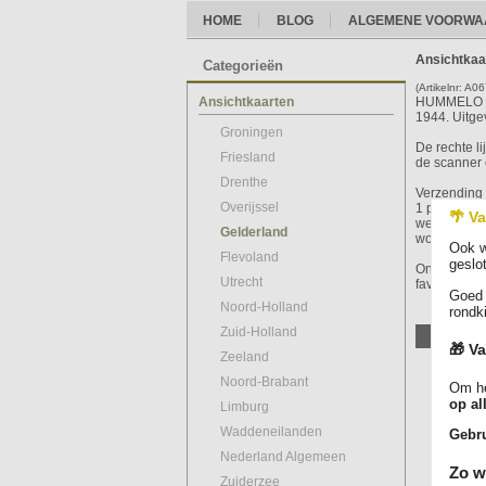
HOME
BLOG
ALGEMENE VOORWA
Ansichtkaa
Categorieën
(Artikelnr: A0
Ansichtkaarten
HUMMELO - 
1944. Uitgev
Groningen
De rechte l
Friesland
de scanner e
Drenthe
Verzending 
Overijssel
1 per beste
🌴 Va
we gratis al
Gelderland
wordt zorgv
Ook w
Flevoland
geslo
Ontdek ons
Utrecht
favoriete ka
Goed 
Noord-Holland
rondk
Zuid-Holland
🎁 Va
Zeeland
Noord-Brabant
Om he
op al
Limburg
Waddeneilanden
Gebru
Nederland Algemeen
Zo w
Zuiderzee