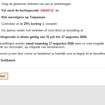
Voeg de gewenste artikelen toe aan je winkelwagen.
Vul eerst de kortingscode
in.
VAKANTIE
Klik vervolgens op
Toepassen
.
Controleer of de
25% korting
is verwerkt.
Ga daarna verder met winkelen of rond direct je bestelling af.
rtingscode is alleen geldig van 31 juli t/m 17 augustus 2026.
bestellingen worden
vanaf maandag 17 augustus 2026
weer zo snel mogelijk
rkt en verzonden, op volgorde van binnenkomst.
nsen je een fijne zomer en bedanken je hartelijk voor je begrip én je bestellin
 Goltbeeck
matie:
k:
Aantal:
iten