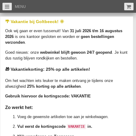
MENU
/
/
/
Ansichtkaarten
Overijssel
Goor (OV)
🌴 Vakantie bij Goltbeeck! 🌞
GOOR - kasteel Weldam bij Goor
Ook wij gaan er even tussenuit! Van
31 juli 2026 t/m 16 augustus
(Artikelnr: A15246)
2026
is ons kantoor gesloten en worden er
geen bestellingen
verzonden
.
Goed nieuws: onze
webwinkel blijft gewoon 24/7 geopend
. Je kunt
dus rustig blijven rondkijken en bestellen.
🎁 Vakantiekorting: 25% op alle artikelen!
Om het wachten iets leuker te maken ontvang je tijdens onze
Vergroot
afwezigheid
25% korting op alle artikelen
.
GOOR - kasteel Weldam bij Goor. Ongelopen/Nieuw circa 1900-1920. Uitgever:
Gebruik hiervoor de kortingscode:
VAKANTIE
De Tulp, Haarlem. Zie Foto's voor de kwaliteit.
Zo werkt het:
De rechte lijnen die soms op de scan te zien zijn, komen door de scanner en
staan niet op de ansichtkaart zelf.
Voeg de gewenste artikelen toe aan je winkelwagen.
Verzending binnen Nederland: slechts het tarief van Postzegel 1 per bestelling.
Vul eerst de kortingscode
in.
VAKANTIE
Bij bestellingen vanaf EUR 35,- verzenden we gratis als brievenbuspakketje