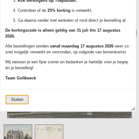
Klik vervolgens op
Toepassen
.
met track & trace. Elke kaart wordt zorgvuldig verpakt in een plastic
beschermhoesje.
Controleer of de
25% korting
is verwerkt.
Ontdek ons ruime aanbod en bestel vandaag nog jouw favoriete kaarten!
Ga daarna verder met winkelen of rond direct je bestelling af.
De kortingscode is alleen geldig van 31 juli t/m 17 augustus
Foto('s):
2026.
Alle bestellingen worden
vanaf maandag 17 augustus 2026
weer zo
snel mogelijk verwerkt en verzonden, op volgorde van binnenkomst.
Wij wensen je een fijne zomer en bedanken je hartelijk voor je begrip
én je bestelling!
Team Goltbeeck
Sluiten