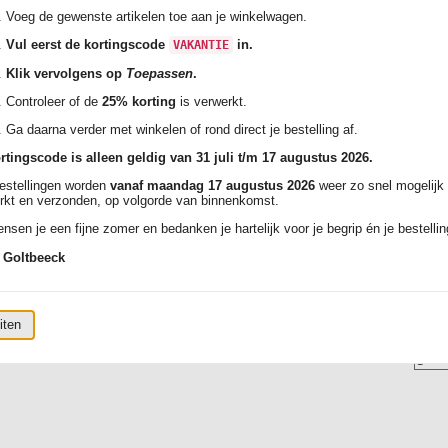
Voeg de gewenste artikelen toe aan je winkelwagen.
Vul eerst de kortingscode
in.
VAKANTIE
Klik vervolgens op
Toepassen
.
Controleer of de
25% korting
is verwerkt.
Ga daarna verder met winkelen of rond direct je bestelling af.
rtingscode is alleen geldig van 31 juli t/m 17 augustus 2026.
bestellingen worden
vanaf maandag 17 augustus 2026
weer zo snel mogelijk
rkt en verzonden, op volgorde van binnenkomst.
nsen je een fijne zomer en bedanken je hartelijk voor je begrip én je bestellin
 Goltbeeck
iten
matie:
k:
Aantal: