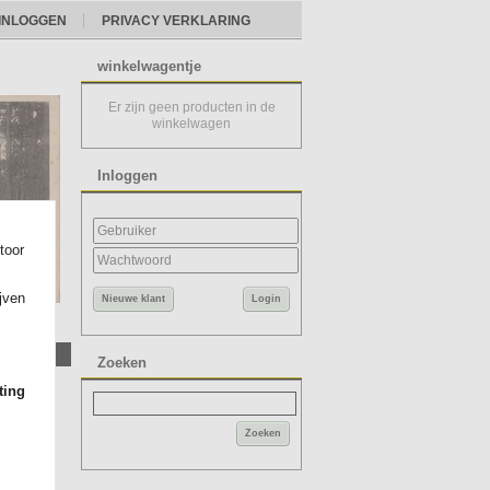
INLOGGEN
PRIVACY VERKLARING
winkelwagentje
Er zijn geen producten in de
winkelwagen
Inloggen
toor
ijven
Nieuwe klant
Login
root
Zoeken
ting
Zoeken