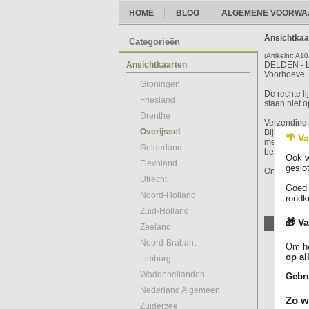
HOME
BLOG
ALGEMENE VOORWA
Ansichtkaa
Categorieën
(Artikelnr: A1
Ansichtkaarten
DELDEN - La
Voorhoeve, Z
Groningen
De rechte l
Friesland
staan niet o
Drenthe
Verzending 
Overijssel
Bij bestell
🌴 Va
met track & 
Gelderland
beschermho
Ook w
Flevoland
geslo
Ontdek ons 
Utrecht
Goed 
Noord-Holland
rondk
Zuid-Holland
🎁 Va
Zeeland
Noord-Brabant
Om he
op al
Limburg
Waddeneilanden
Gebru
Nederland Algemeen
Zo w
Zuiderzee