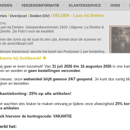
ARDEN
VERZENDINFORMATIE
KLANTENSERVICE
OVER
DELDEN - Laan bij Delden
/
/
/
rten
Overijssel
Delden (OV)
0279)
an bij Delden. Gelopen/beschreven 1920. Uitgever: La Rivière &
wolle. Zie Foto's voor de kwaliteit.
ijnen die soms op de scan te zien zijn, komen door de scanner en
p de ansichtkaart zelf.
binnen Nederland: slechts het tarief van Postzegel 1 per bestelling.
ingen vanaf EUR 35,- verzenden we gratis als brievenbuspakketje
kantie bij Goltbeeck! 🌞
trace. Elke kaart wordt zorgvuldig verpakt in een plastic
esje.
ij gaan er even tussenuit! Van
31 juli 2026 t/m 16 augustus 2026
is ons kan
ten en worden er
geen bestellingen verzonden
.
ruime aanbod en bestel vandaag nog jouw favoriete kaarten!
nieuws: onze
webwinkel blijft gewoon 24/7 geopend
. Je kunt dus rustig bl
Verg
ijken en bestellen.
kantiekorting: 25% op alle artikelen!
Foto('s):
t wachten iets leuker te maken ontvang je tijdens onze afwezigheid
25% kor
le artikelen
.
ik hiervoor de kortingscode:
VAKANTIE
erkt het: