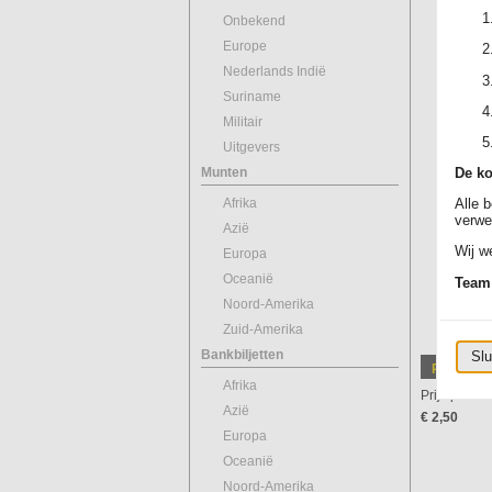
Onbekend
Europe
Nederlands Indië
Suriname
Militair
Uitgevers
Munten
De ko
Afrika
Alle 
verwe
Azië
Wij we
Europa
Oceanië
Team
Noord-Amerika
Zuid-Amerika
Bankbiljetten
Slu
Prijsinfor
Afrika
Prijs per stu
Azië
€ 2,50
Europa
Oceanië
Noord-Amerika