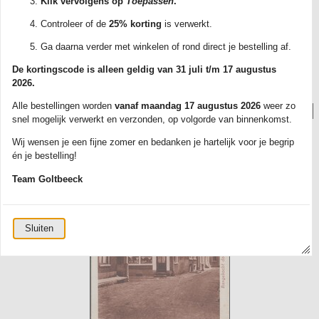
Klik vervolgens op
Toepassen
.
Verzending binnen Nederland: slechts het tarief van Postzegel 1 per bestelling.
Controleer of de
25% korting
is verwerkt.
Bij bestellingen vanaf EUR 35,- verzenden we gratis als brievenbuspakketje
met track & trace. Elke kaart wordt zorgvuldig verpakt in een plastic
Ga daarna verder met winkelen of rond direct je bestelling af.
beschermhoesje.
De kortingscode is alleen geldig van 31 juli t/m 17 augustus
Ontdek ons ruime aanbod en bestel vandaag nog jouw favoriete kaarten!
2026.
Alle bestellingen worden
vanaf maandag 17 augustus 2026
weer zo
Foto('s):
snel mogelijk verwerkt en verzonden, op volgorde van binnenkomst.
Wij wensen je een fijne zomer en bedanken je hartelijk voor je begrip
én je bestelling!
Team Goltbeeck
Sluiten