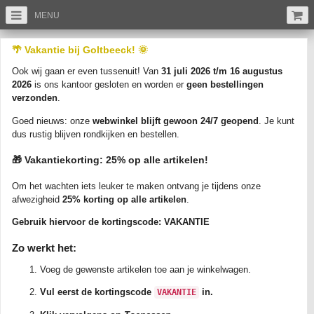
MENU
/
/
/
Ansichtkaarten
Overijssel
Blokzijl (OV)
🌴 Vakantie bij Goltbeeck! 🌞
BLOKZIJL - Zeedijk (Antieke gevel)
Ook wij gaan er even tussenuit! Van
31 juli 2026 t/m 16 augustus
(Artikelnr: A14754)
2026
is ons kantoor gesloten en worden er
geen bestellingen
verzonden
.
Goed nieuws: onze
webwinkel blijft gewoon 24/7 geopend
. Je kunt
dus rustig blijven rondkijken en bestellen.
🎁 Vakantiekorting: 25% op alle artikelen!
Om het wachten iets leuker te maken ontvang je tijdens onze
afwezigheid
25% korting op alle artikelen
.
Gebruik hiervoor de kortingscode:
VAKANTIE
Vergroot
Zo werkt het:
BLOKZIJL - Zeedijk (Antieke gevel). Gelopen/beschreven/verzonden 1943.
Uitgever: Nauta & Zoon, Velsen. Zie Foto's voor de kwaliteit.
Voeg de gewenste artikelen toe aan je winkelwagen.
De rechte lijnen die soms op de scan te zien zijn, komen door de scanner en
Vul eerst de kortingscode
in.
VAKANTIE
staan niet op de ansichtkaart zelf.