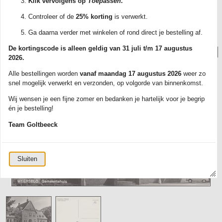
Klik vervolgens op
Toepassen
.
met track & trace. Elke kaart wordt zorgvuldig verpakt in een plastic
beschermhoesje.
Controleer of de
25% korting
is verwerkt.
Ontdek ons ruime aanbod en bestel vandaag nog jouw favoriete kaarten!
Ga daarna verder met winkelen of rond direct je bestelling af.
De kortingscode is alleen geldig van 31 juli t/m 17 augustus
Foto('s):
2026.
Alle bestellingen worden
vanaf maandag 17 augustus 2026
weer zo
snel mogelijk verwerkt en verzonden, op volgorde van binnenkomst.
Wij wensen je een fijne zomer en bedanken je hartelijk voor je begrip
én je bestelling!
Team Goltbeeck
Sluiten